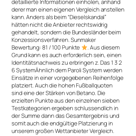
detaillierte Informationen einholen, anhand
derer man einen eigenen Vergleich anstellen
kann. Anders als beim “Dieselskandal”
hätten nicht die Anbieter rechtswidrig
gehandelt, sondern die Bundesländer beim
Konzessionsverfahren. Sunmaker
Bewertung: 81 / 100 Punkte
. Aus diesem
Grund kann es auch erforderlich sein, einen
Identitätsnachweis zu erbringen z. Das 1 3 2
6 SystemÄhnlich dem Paroli System werden
Einsätze in einer vorgegebenen Reihenfolge
platziert. Auch die hohen Fußballquoten
sind eine der Stärken von Betano. Die
erzielten Punkte aus den einzelnen sieben
Testkategorien ergeben schlussendlich in
der Summe dann das Gesamtergebnis und
somit auch die endgültige Platzierung in
unserem großen Wettanbieter Vergleich.