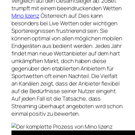
Vergleich auf den Gesamtsieger ab. 20Bet
trumpft mit einem beeindruckenden Wetten
Mino lizenz
Österreich auf. Dies kann
besonders bei Live Wetten oder wichtigen
Sportereignissen frustrierend sein. Sie
können optimal von allen möglichen mobilen
Endgeräten aus bedient werden. Jedes Jahr
findet man neue Wettanbieter auf dem hart
umkämpften Markt, doch haben diese
gegenüber den etablierten Anbietern für
Sportwetten oft einen Nachteil. Die Vielfalt
an Kanälen zeigt, dass der Anbieter flexibel
auf die Bedürfnisse seiner Nutzer eingeht.
Auf jeden Fall ist die Tatsache, dass
Streaming überhaupt angeboten wird schon
einmal positiv zu bewerten.