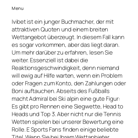
Menu
Ivibet ist ein junger Buchmacher, der mit
attraktiven Quoten und einem breiten
Wettangebot überzeugt. In diesem Fall kann
es sogar vorkommen, aber das liegt daran.
Um mehr darüber zu erfahren, lesen Sie
weiter. Essenziell ist dabei die
Reaktionsgeschwindigkeit, denn niemand
will ewig auf Hilfe warten, wenn ein Problem
oder Fragen zum Konto, den Zahlungen oder
Boni auftauchen. Abseits des Fußballs
macht Admiral bei Ski alpin eine gute Figur:
Es gibt pro Rennen eine Siegwette, Head to
Heads und Top 3. Aber nicht nur die Tennis
Wetten spielen bei unserer Bewertung eine
Rolle. E Sports Fans finden einige beliebte
Titel. Wenn Sie bei Ihrem Wettanbieter