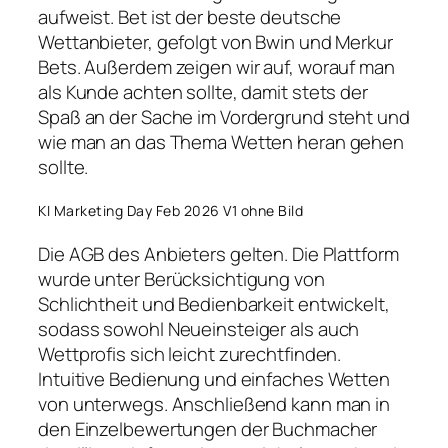
aufweist. Bet ist der beste deutsche
Wettanbieter, gefolgt von Bwin und Merkur
Bets. Außerdem zeigen wir auf, worauf man
als Kunde achten sollte, damit stets der
Spaß an der Sache im Vordergrund steht und
wie man an das Thema Wetten heran gehen
sollte.
KI Marketing Day Feb 2026 V1 ohne Bild
Die AGB des Anbieters gelten. Die Plattform
wurde unter Berücksichtigung von
Schlichtheit und Bedienbarkeit entwickelt,
sodass sowohl Neueinsteiger als auch
Wettprofis sich leicht zurechtfinden.
Intuitive Bedienung und einfaches Wetten
von unterwegs. Anschließend kann man in
den Einzelbewertungen der Buchmacher