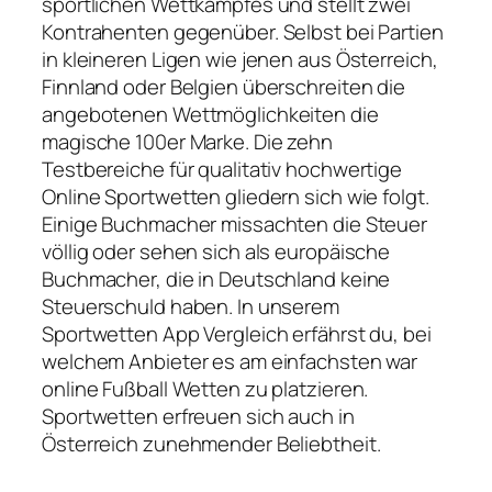
sportlichen Wettkampfes und stellt zwei
Kontrahenten gegenüber. Selbst bei Partien
in kleineren Ligen wie jenen aus Österreich,
Finnland oder Belgien überschreiten die
angebotenen Wettmöglichkeiten die
magische 100er Marke. Die zehn
Testbereiche für qualitativ hochwertige
Online Sportwetten gliedern sich wie folgt.
Einige Buchmacher missachten die Steuer
völlig oder sehen sich als europäische
Buchmacher, die in Deutschland keine
Steuerschuld haben. In unserem
Sportwetten App Vergleich erfährst du, bei
welchem Anbieter es am einfachsten war
online Fußball Wetten zu platzieren.
Sportwetten erfreuen sich auch in
Österreich zunehmender Beliebtheit.