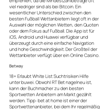
empfehlen, da die Mindestzahlbeträge oft
viel niedriger sind als bei Bitcoin. Ein
wesentlicher Unterschied zwischen den
besten Fußball Wettanbietern liegt oft in der
Auswahl der möglichen Wetten, den Quoten
oder dem Fokus auf Fußball. Die App ist für
iOS, Android und Huawei verfügbar und
überzeugt durch eine einfache Navigation
und hohe Geschwindigkeit. Der Großteil der
Wettanbieter verfügt über ein Online Casino.
Betway
18+ Erlaubt White List Suchtrisiken Hilfe
unter buwei. Obwohl RT Bet nagelneu ist,
kann der Buchmacher zu den besten
Sportwetten Anbietern am Markt gezählt
werden. Tipp: bet at home ist einer der
Sportwettenanbieter, bei dem Ihr regelmäßig