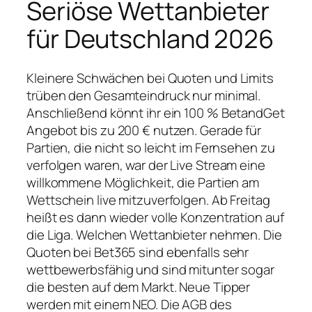
Seriöse Wettanbieter
für Deutschland 2026
Kleinere Schwächen bei Quoten und Limits
trüben den Gesamteindruck nur minimal.
Anschließend könnt ihr ein 100 % BetandGet
Angebot bis zu 200 € nutzen. Gerade für
Partien, die nicht so leicht im Fernsehen zu
verfolgen waren, war der Live Stream eine
willkommene Möglichkeit, die Partien am
Wettschein live mitzuverfolgen. Ab Freitag
heißt es dann wieder volle Konzentration auf
die Liga. Welchen Wettanbieter nehmen. Die
Quoten bei Bet365 sind ebenfalls sehr
wettbewerbsfähig und sind mitunter sogar
die besten auf dem Markt. Neue Tipper
werden mit einem NEO. Die AGB des