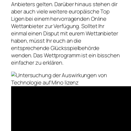
Anbieters gelten. Darüber hinaus stehen dir
aber auch viele weitere europäische Top
Ligen bei einem hervorragenden Online
Wettanbieter zur Verfügung. Solltet Ihr
einmal einen Disput mit eurem Wettanbieter
haben, müsst Ihr euch an die
entsprechende Glücksspielbehörde
wenden. Das Wettprogramm ist ein bisschen
einfacher zu erklären.