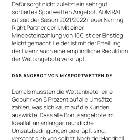
Dafür sorgt nicht zuletzt ein sehr gut
sortiertes Sportwetten Angebot. ADMIRAL
ist seit der Saison 2021/2022 neuer Naming
Right Partner der 1. Mit einer
Mindesteinzahlung von 10€ ist der Einstieg
leicht gemacht. Leider ist mit der Erteilung
der Lizenz auch eine empfindliche Reduktion
der Wettangebote verknüpft.
DAS ANGEBOT VON MYSPORTWETTEN DE
Damals mussten die Wettanbieter eine
Gebühr von 5 Prozent auf alle Umsätze
zahlen, was sich kaum auf die Kunden
auswirkte. Dass alle Bonusangebote im
Idealfall an anfängerfreundliche
Umsatzbedingungen geknüpft sind,
versteht sich von selbst. Nach der Handball