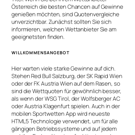
Österreich die besten Chancen auf Gewinne
genießen möchten, sind Quotenvergleiche
unverzichtbar. Zunächst sollten Sie sich
informieren, welchen Wettanbieter Sie am
geeignetsten finden.
WILLKOMMENSANGEBOT
Hier warten viele starke Gewinne auf dich.
Stehen Red Bull Salzburg, der SK Rapid Wien
oder der FK Austria Wien auf dem Rasen, so
sind die Wettquoten für gewöhnlich besser,
als wenn der WSG Tirol, der Wolfsberger AC
oder Austria Klagenfurt spielen. Auch in der
mobilen Sportwetten App wird neueste
HTML5 Technologie verwendet, um für alle
gängigen Betriebssysteme und auf jedem