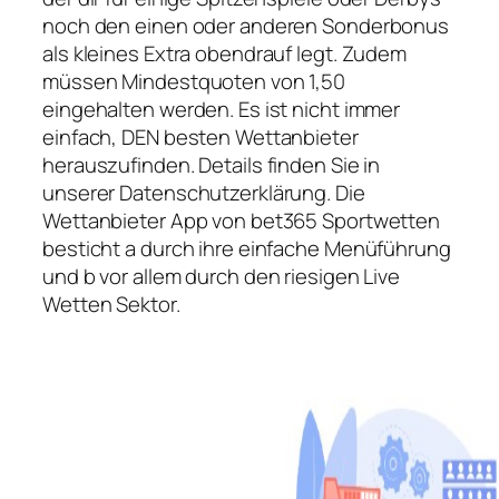
noch den einen oder anderen Sonderbonus
als kleines Extra obendrauf legt. Zudem
müssen Mindestquoten von 1,50
eingehalten werden. Es ist nicht immer
einfach, DEN besten Wettanbieter
herauszufinden. Details finden Sie in
unserer Datenschutzerklärung. Die
Wettanbieter App von bet365 Sportwetten
besticht a durch ihre einfache Menüführung
und b vor allem durch den riesigen Live
Wetten Sektor.