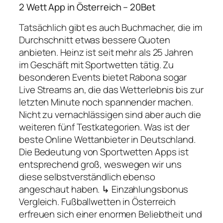
2 Wett App in Österreich – 20Bet
Tatsächlich gibt es auch Buchmacher, die im
Durchschnitt etwas bessere Quoten
anbieten. Heinz ist seit mehr als 25 Jahren
im Geschäft mit Sportwetten tätig. Zu
besonderen Events bietet Rabona sogar
Live Streams an, die das Wetterlebnis bis zur
letzten Minute noch spannender machen.
Nicht zu vernachlässigen sind aber auch die
weiteren fünf Testkategorien. Was ist der
beste Online Wettanbieter in Deutschland.
Die Bedeutung von Sportwetten Apps ist
entsprechend groß, weswegen wir uns
diese selbstverständlich ebenso
angeschaut haben. ↳ Einzahlungsbonus
Vergleich. Fußballwetten in Österreich
erfreuen sich einer enormen Beliebtheit und