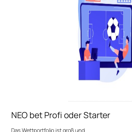
NEO bet Profi oder Starter
Das Wettportfolio ist groß und