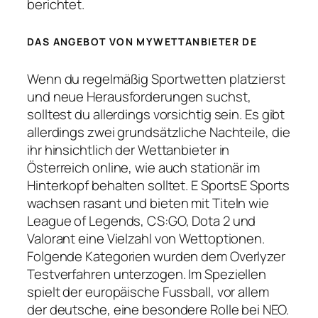
berichtet.
DAS ANGEBOT VON MYWETTANBIETER DE
Wenn du regelmäßig Sportwetten platzierst
und neue Herausforderungen suchst,
solltest du allerdings vorsichtig sein. Es gibt
allerdings zwei grundsätzliche Nachteile, die
ihr hinsichtlich der Wettanbieter in
Österreich online, wie auch stationär im
Hinterkopf behalten solltet. E SportsE Sports
wachsen rasant und bieten mit Titeln wie
League of Legends, CS:GO, Dota 2 und
Valorant eine Vielzahl von Wettoptionen.
Folgende Kategorien wurden dem Overlyzer
Testverfahren unterzogen. Im Speziellen
spielt der europäische Fussball, vor allem
der deutsche, eine besondere Rolle bei NEO.