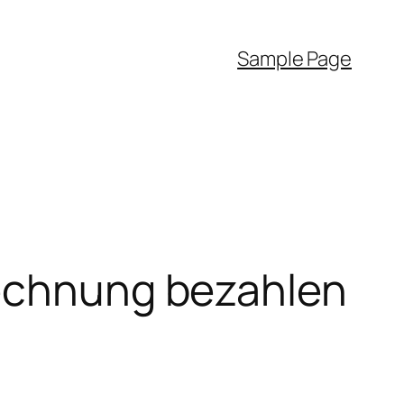
Sample Page
rechnung bezahlen