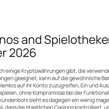
inos and Spielotheke
er 2026
uch einige Kryptowährungen gibt, die verwend
ungen geeignet, kann auf die gewöhnliche 
roblemlos auf ihr Konto zuzugreifen, Ein und
spielen, ohne Kompromisse bei der Funktionali
undenboni sieht es dagegen ein wenig mager 
, dass die staatlichen Casinos kontrolliert