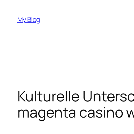
Skip
to
My Blog
content
Kulturelle Unter
magenta casino w