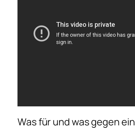
Was für und was gegen ein