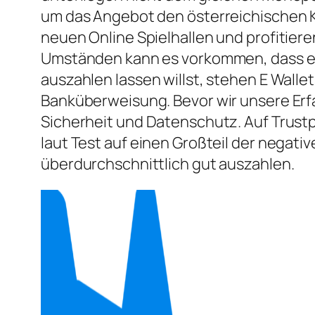
um das Angebot den österreichischen K
neuen Online Spielhallen und profitier
Umständen kann es vorkommen, dass ei
auszahlen lassen willst, stehen E Walle
Banküberweisung. Bevor wir unsere Erfa
Sicherheit und Datenschutz. Auf Trustpi
laut Test auf einen Großteil der negativ
überdurchschnittlich gut auszahlen.