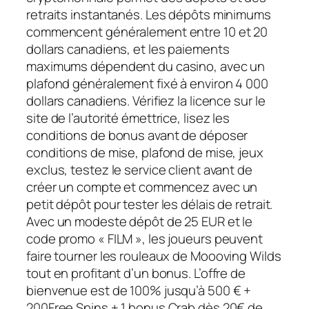
retraits instantanés. Les dépôts minimums
commencent généralement entre 10 et 20
dollars canadiens, et les paiements
maximums dépendent du casino, avec un
plafond généralement fixé à environ 4 000
dollars canadiens. Vérifiez la licence sur le
site de l’autorité émettrice, lisez les
conditions de bonus avant de déposer
conditions de mise, plafond de mise, jeux
exclus, testez le service client avant de
créer un compte et commencez avec un
petit dépôt pour tester les délais de retrait.
Avec un modeste dépôt de 25 EUR et le
code promo « FILM », les joueurs peuvent
faire tourner les rouleaux de Moooving Wilds
tout en profitant d’un bonus. L’offre de
bienvenue est de 100% jusqu’à 500 € +
200Free Spins + 1 bonus Crab dès 20€ de