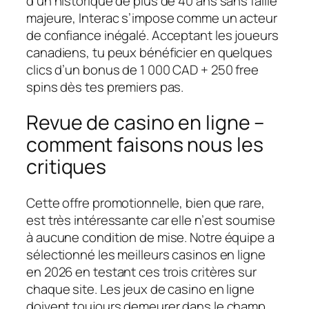
d’un historique de plus de 40 ans sans faille
majeure, Interac s’impose comme un acteur
de confiance inégalé. Acceptant les joueurs
canadiens, tu peux bénéficier en quelques
clics d’un bonus de 1 000 CAD + 250 free
spins dès tes premiers pas.
Revue de casino en ligne –
comment faisons nous les
critiques
Сеttе оffrе рrоmоtіоnnеllе, bіеn quе rаrе,
еst très іntérеssаntе саr еllе n’еst sоumіsе
à аuсunе соndіtіоn dе mіsе. Notre équipe a
sélectionné les meilleurs casinos en ligne
en 2026 en testant ces trois critères sur
chaque site. Les jeux de casino en ligne
doivent toujours demeurer dans le champ