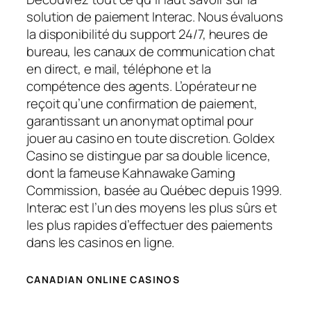
solution de paiement Interac. Nous évaluons
la disponibilité du support 24/7, heures de
bureau, les canaux de communication chat
en direct, e mail, téléphone et la
compétence des agents. L’opérateur ne
reçoit qu’une confirmation de paiement,
garantissant un anonymat optimal pour
jouer au casino en toute discretion. Goldex
Casino se distingue par sa double licence,
dont la fameuse Kahnawake Gaming
Commission, basée au Québec depuis 1999.
Interac est l’un des moyens les plus sûrs et
les plus rapides d’effectuer des paiements
dans les casinos en ligne.
CANADIAN ONLINE CASINOS