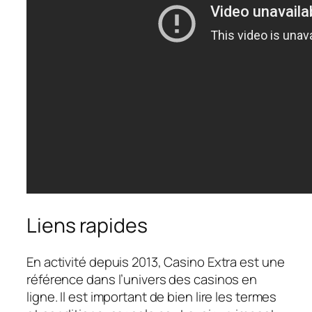
Liens rapides
En activité depuis 2013, Casino Extra est une
référence dans l’univers des casinos en
ligne. Il est important de bien lire les termes