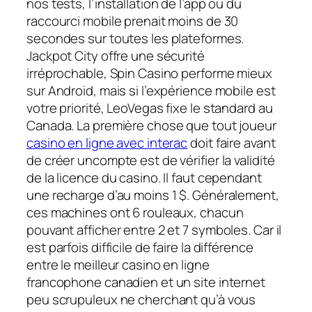
nos tests, l’installation de l’app ou du
raccourci mobile prenait moins de 30
secondes sur toutes les plateformes.
Jackpot City offre une sécurité
irréprochable, Spin Casino performe mieux
sur Android, mais si l’expérience mobile est
votre priorité, LeoVegas fixe le standard au
Canada. La première chose que tout joueur
casino en ligne avec interac
doit faire avant
de créer uncompte est de vérifier la validité
de la licence du casino. Il faut cependant
une recharge d’au moins 1 $. Généralement,
ces machines ont 6 rouleaux, chacun
pouvant afficher entre 2 et 7 symboles. Car il
est parfois difficile de faire la différence
entre le meilleur casino en ligne
francophone canadien et un site internet
peu scrupuleux ne cherchant qu’à vous