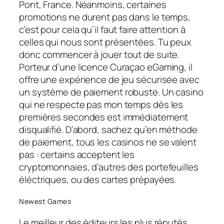
Pont, France. Néanmoins, certaines
promotions ne durent pas dans le temps,
c’est pour cela qu’il faut faire attention à
celles qui nous sont présentées. Tu peux
donc commencer à jouer tout de suite.
Porteur d’une licence Curaçao eGaming, il
offre une expérience de jeu sécurisée avec
un système de paiement robuste. Un casino
qui ne respecte pas mon temps dès les
premières secondes est immédiatement
disqualifié. D’abord, sachez qu’en méthode
de paiement, tous les casinos ne se valent
pas : certains acceptent les
cryptomonnaies, d’autres des portefeuilles
éléctriques, ou des cartes prépayées.
Newest Games
Le meilleur des éditeurs les plus réputés.