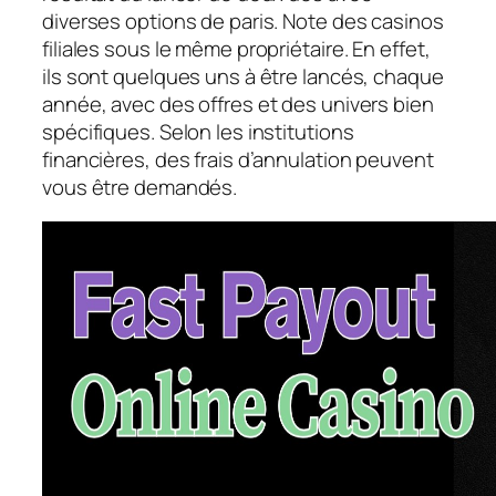
diverses options de paris. Note des casinos
filiales sous le même propriétaire. En effet,
ils sont quelques uns à être lancés, chaque
année, avec des offres et des univers bien
spécifiques. Selon les institutions
financières, des frais d’annulation peuvent
vous être demandés.