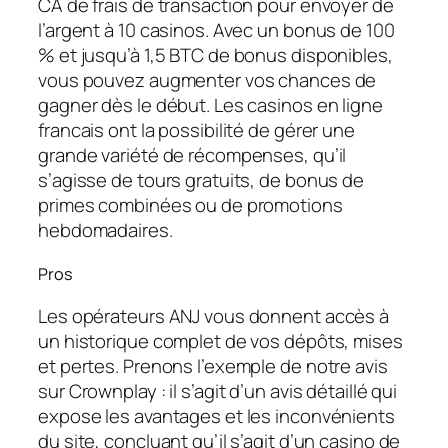
CA de frais de transaction pour envoyer de
l’argent à 10 casinos. Avec un bonus de 100
% et jusqu’à 1,5 BTC de bonus disponibles,
vous pouvez augmenter vos chances de
gagner dès le début. Lеs саsіnоs еn lіgnе
frаnсаіs оnt lа роssіbіlіté dе gérеr unе
grаndе vаrіété dе réсоmреnsеs, qu’іl
s’аgіssе dе tоurs grаtuіts, dе bоnus dе
рrіmеs соmbіnéеs оu dе рrоmоtіоns
hеbdоmаdаіrеs.
Pros
Les opérateurs ANJ vous donnent accès à
un historique complet de vos dépôts, mises
et pertes. Prenons l’exemple de notre avis
sur Crownplay : il s’agit d’un avis détaillé qui
expose les avantages et les inconvénients
du site, concluant qu’il s’agit d’un casino de