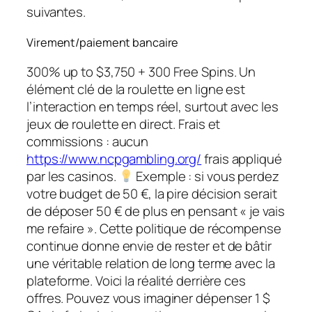
suivantes.
Virement/paiement bancaire
300% up to $3,750 + 300 Free Spins. Un
élément clé de la roulette en ligne est
l’interaction en temps réel, surtout avec les
jeux de roulette en direct. Frais et
commissions : aucun
https://www.ncpgambling.org/
frais appliqué
par les casinos.
Exemple : si vous perdez
votre budget de 50 €, la pire décision serait
de déposer 50 € de plus en pensant « je vais
me refaire ». Cette politique de récompense
continue donne envie de rester et de bâtir
une véritable relation de long terme avec la
plateforme. Voici la réalité derrière ces
offres. Pouvez vous imaginer dépenser 1 $