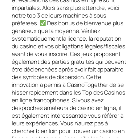
impartiales. Alors sans plus attendre, voici
notre top 3 de leurs machines à sous
préférées.
Des bonus de bienvenue plus
généreux que la moyenne. Vérifiez
systématiquement la licence, la réputation
du casino et vos obligations légales/fiscales
avant de vous inscrire. Ces jeux proposent
également des parties gratuites qui peuvent
être déclenchées après avoir fait apparaitre
des symboles de dispersion. Cette
innovation a permis à CasinoTogether de se
hisser rapidement dans les Top des Casinos
en ligne francophones. Si vous avez
desproches amateurs de casino en ligne, il
est également intéressantde vous référer à
leurs expériences. Vous n’aurez pas à
chercher bien loin pour trouver un casino en