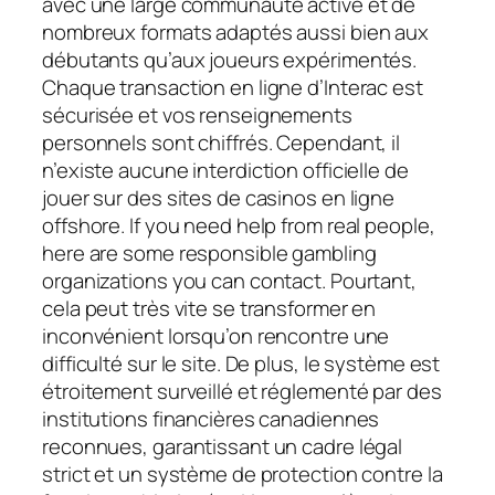
avec une large communauté active et de
nombreux formats adaptés aussi bien aux
débutants qu’aux joueurs expérimentés.
Chaque transaction en ligne d’Interac est
sécurisée et vos renseignements
personnels sont chiffrés. Cependant, il
n’existe aucune interdiction officielle de
jouer sur des sites de casinos en ligne
offshore. If you need help from real people,
here are some responsible gambling
organizations you can contact. Pourtant,
cela peut très vite se transformer en
inconvénient lorsqu’on rencontre une
difficulté sur le site. De plus, le système est
étroitement surveillé et réglementé par des
institutions financières canadiennes
reconnues, garantissant un cadre légal
strict et un système de protection contre la