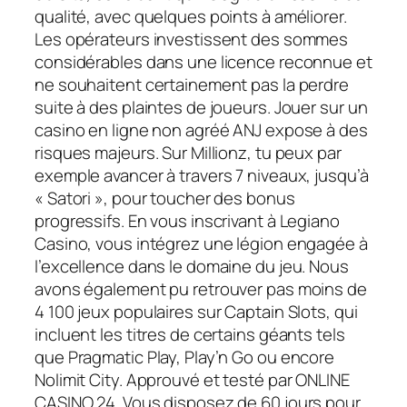
qualité, avec quelques points à améliorer.
Les opérateurs investissent des sommes
considérables dans une licence reconnue et
ne souhaitent certainement pas la perdre
suite à des plaintes de joueurs. Jouer sur un
casino en ligne non agréé ANJ expose à des
risques majeurs. Sur Millionz, tu peux par
exemple avancer à travers 7 niveaux, jusqu’à
« Satori », pour toucher des bonus
progressifs. En vous inscrivant à Legiano
Casino, vous intégrez une légion engagée à
l’excellence dans le domaine du jeu. Nous
avons également pu retrouver pas moins de
4 100 jeux populaires sur Captain Slots, qui
incluent les titres de certains géants tels
que Pragmatic Play, Play’n Go ou encore
Nolimit City. Approuvé et testé par ONLINE
CASINO 24. Vous disposez de 60 jours pour