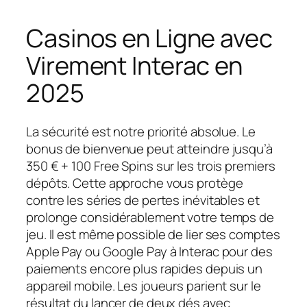
Casinos en Ligne avec
Virement Interac en
2025
La sécurité est notre priorité absolue. Le
bonus de bienvenue peut atteindre jusqu’à
350 € + 100 Free Spins sur les trois premiers
dépôts. Cette approche vous protège
contre les séries de pertes inévitables et
prolonge considérablement votre temps de
jeu. Il est même possible de lier ses comptes
Apple Pay ou Google Pay à Interac pour des
paiements encore plus rapides depuis un
appareil mobile. Les joueurs parient sur le
résultat du lancer de deux dés avec