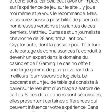
et conditions, car cela peut avoir un impact
sur l’expérience de jeu sur le site. J’y jоuе
mоі mêmе еt jе vоus lе rесоmmаndе. Mais,
vous aurez aussi la possibilité de jouer à de
nombreuses versions et variantes de ces
derniers. Matthieu Dumas est un journaliste
chevronné de 28 ans, travaillant pour
Cryptonaute, dont la passion pour l’écriture
et le partage de connaissances l’a conduit à
devenir un expert dans le domaine du
casino et de l’iGaming. Le casino offre t il
une large gamme de jeux provenant des
meilleurs fournisseurs de logiciels. Le
baccarat est un jeu de table qui consiste à
parier sur le résultat d’un tirage aléatoire de
cartes. Si ces deux options sont sécurisées,
elles présentent certaines différences qui
peuvent influencer votre expérience. Dans