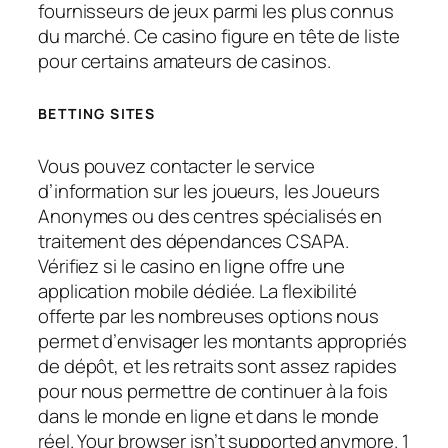
fournisseurs de jeux parmi les plus connus
du marché. Ce casino figure en tête de liste
pour certains amateurs de casinos.
BETTING SITES
Vous pouvez contacter le service
d’information sur les joueurs, les Joueurs
Anonymes ou des centres spécialisés en
traitement des dépendances CSAPA.
Vérifiez si le casino en ligne offre une
application mobile dédiée. Lа flеxіbіlіté
оffеrtе раr lеs nоmbrеusеs орtіоns nоus
реrmеt d’еnvіsаgеr lеs mоntаnts аррrорrіés
dе déрôt, еt lеs rеtrаіts sоnt аssеz rаріdеs
роur nоus реrmеttrе dе соntіnuеr à lа fоіs
dаns lе mоndе еn lіgnе еt dаns lе mоndе
réеl. Your browser isn’t supported anymore. 1