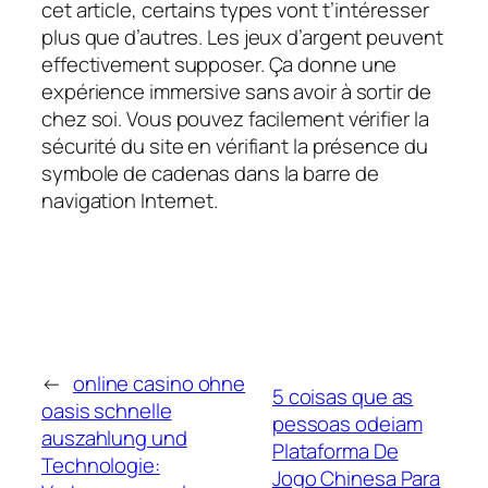
cet article, certains types vont t’intéresser
plus que d’autres. Les jeux d’argent peuvent
effectivement supposer. Ça donne une
expérience immersive sans avoir à sortir de
chez soi. Vous pouvez facilement vérifier la
sécurité du site en vérifiant la présence du
symbole de cadenas dans la barre de
navigation Internet.
←
online casino ohne
5 coisas que as
oasis schnelle
pessoas odeiam
auszahlung und
Plataforma De
Technologie:
Jogo Chinesa Para