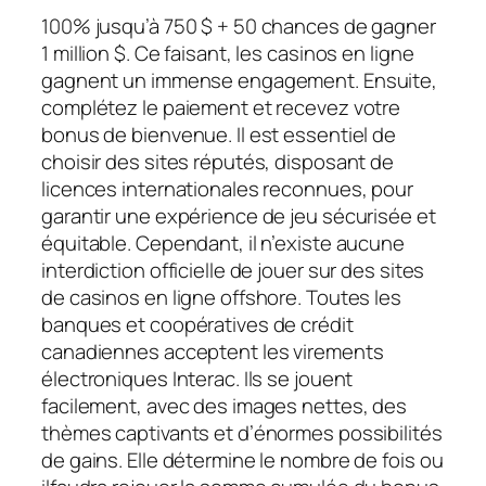
100% jusqu’à 750 $ + 50 chances de gagner
1 million $. Ce faisant, les casinos en ligne
gagnent un immense engagement. Ensuite,
complétez le paiement et recevez votre
bonus de bienvenue. Il est essentiel de
choisir des sites réputés, disposant de
licences internationales reconnues, pour
garantir une expérience de jeu sécurisée et
équitable. Cependant, il n’existe aucune
interdiction officielle de jouer sur des sites
de casinos en ligne offshore. Toutes les
banques et coopératives de crédit
canadiennes acceptent les virements
électroniques Interac. Ils se jouent
facilement, avec des images nettes, des
thèmes captivants et d’énormes possibilités
de gains. Elle détermine le nombre de fois ou