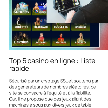
Top 5 casino en ligne : Liste
rapide
Sécurisé par un cryptage SSL et soutenu par
des générateurs de nombres aléatoires, ce
site se consacre à l’équité et à la fiabilité.
Car, il ne propose que des jeux allant des
machines à sous aux divers jeux de table