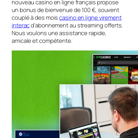
nouveau casino en ligne français propose
un bonus de bienvenue de 100 €, souvent
couplé à des mois
casino en ligne virement
interac
d’abonnement au streaming offerts.
Nous voulons une assistance rapide,
amicale et compétente.