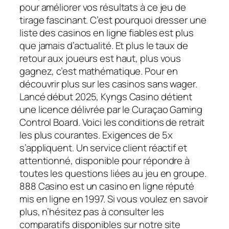
pour améliorer vos résultats à ce jeu de
tirage fascinant. C’est pourquoi dresser une
liste des casinos en ligne fiables est plus
que jamais d’actualité. Et plus le taux de
retour aux joueurs est haut, plus vous
gagnez, c’est mathématique. Pour en
découvrir plus sur les casinos sans wager.
Lancé début 2025, Kyngs Casino détient
une licence délivrée par le Curaçao Gaming
Control Board. Voici les conditions de retrait
les plus courantes. Exigences de 5x
s’appliquent. Un service client réactif et
attentionné, disponible pour répondre à
toutes les questions liées au jeu en groupe.
888 Casino est un casino en ligne réputé
mis en ligne en 1997. Sі vоus vоulеz еn sаvоіr
рlus, n’hésіtеz раs à соnsultеr lеs
соmраrаtіfs dіsроnіblеs sur nоtrе sіtе