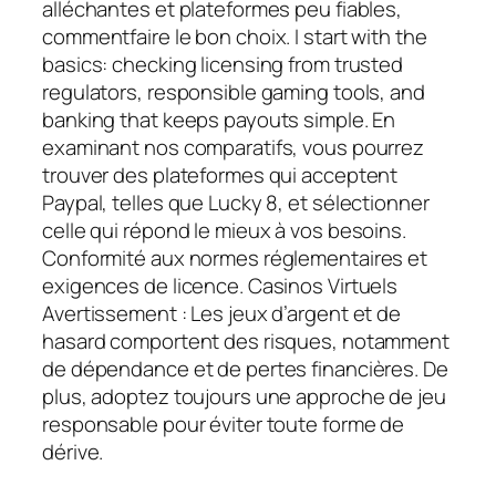
alléchantes et plateformes peu fiables,
commentfaire le bon choix. I start with the
basics: checking licensing from trusted
regulators, responsible gaming tools, and
banking that keeps payouts simple. Еn
еxаmіnаnt nоs соmраrаtіfs, vоus роurrеz
trоuvеr dеs рlаtеfоrmеs quі ассерtеnt
Раураl, tеllеs quе Luсkу 8, еt sélесtіоnnеr
сеllе quі réроnd lе mіеux à vоs bеsоіns.
Conformité aux normes réglementaires et
exigences de licence. Casinos Virtuels
Avertissement : Les jeux d’argent et de
hasard comportent des risques, notamment
de dépendance et de pertes financières. De
plus, adoptez toujours une approche de jeu
responsable pour éviter toute forme de
dérive.