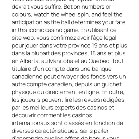
devrait vous suffire. Bet on numbers or
colours, watch the wheel spin, and feel the
anticipation as the ball determines your fate
in this iconic casino game. En utilisant ce
site web, vous confirmez avoir l’âge légal
pour jouer dans votre province 19 ans et plus
dans la plupart des provinces, 18 ans et plus
en Alberta, au Manitoba et au Québec. Tout
titulaire d’un compte dans une banque
canadienne peut envoyer des fonds vers un
autre compte canadien, depuis un guichet
physique ou directement en ligne. En outre,
les joueurs peuvent lire les revues rédigées
par les meilleurs experts des casinos et
découvrir comment les casinos
internationaux sont classés en fonction de
diverses caractéristiques, sans parler
d’apprendre quelles offres de bonus vous