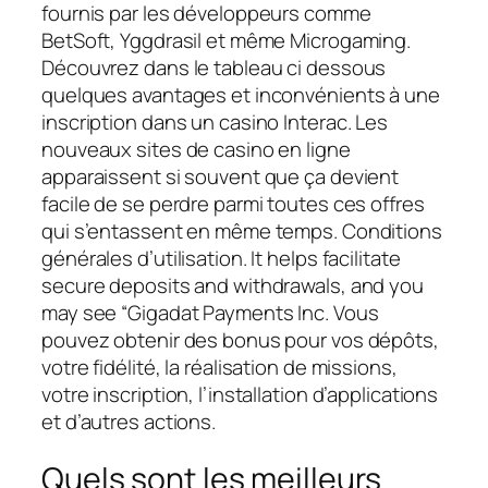
fournis par les développeurs comme
BetSoft, Yggdrasil et même Microgaming.
Découvrez dans le tableau ci dessous
quelques avantages et inconvénients à une
inscription dans un casino Interac. Les
nouveaux sites de casino en ligne
apparaissent si souvent que ça devient
facile de se perdre parmi toutes ces offres
qui s’entassent en même temps. Conditions
générales d’utilisation. It helps facilitate
secure deposits and withdrawals, and you
may see “Gigadat Payments Inc. Vous
pouvez obtenir des bonus pour vos dépôts,
votre fidélité, la réalisation de missions,
votre inscription, l’installation d’applications
et d’autres actions.
Quels sont les meilleurs