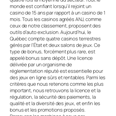
monde est confiant lorsqu’il rejoint un
casino de 15 ans par rapport à un casino de 1
mois. Tous les casinos agréés ANJ, comme
ceux de notre classement, proposent des
outils d’auto exclusion. Aujourd’hui, le
Québec compte quatre casinos terrestres
gérés par l’État et deux salons de jeux. Ce
type de bonus, forcément plus rare, est
appelé bonus sans dépôt. Une licence
délivrée par un organisme de
réglementation réputé est essentielle pour
des jeux en ligne sûrs et rentables. Parmi les
critères que nous retenons comme les plus
important, nous retrouvons la licence et la
régulation, la sécurité des paiements, la
qualité et la diversité des jeux, et enfin les
bonus et les promotions proposés.