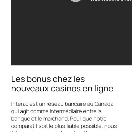
Les bonus chez les
nouveaux casinos en ligne
Interac est un réseau bancaire au Canada
qui agit comme intermédiaire entre la
banque et le marchand. Pour que notre
comparatif soit le plus fiable possible, nous