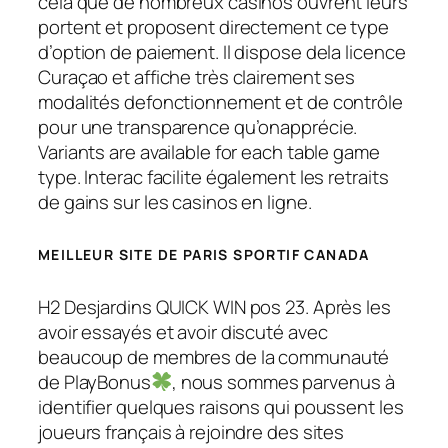
cela que de nombreux casinos ouvrent leurs
portent et proposent directement ce type
d’option de paiement. Il dispose dela licence
Curaçao et affiche très clairement ses
modalités defonctionnement et de contrôle
pour une transparence qu’onapprécie.
Variants are available for each table game
type. Interac facilite également les retraits
de gains sur les casinos en ligne.
MEILLEUR SITE DE PARIS SPORTIF CANADA
H2 Desjardins QUICK WIN pos 23. Après les
avoir essayés et avoir discuté avec
beaucoup de membres de la communauté
de PlayBonus
, nous sommes parvenus à
identifier quelques raisons qui poussent les
joueurs français à rejoindre des sites