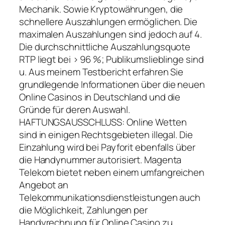
Mechanik. Sowie Kryptowährungen, die
schnellere Auszahlungen ermöglichen. Die
maximalen Auszahlungen sind jedoch auf 4.
Die durchschnittliche Auszahlungsquote
RTP liegt bei > 96 %; Publikumslieblinge sind
u. Aus meinem Testbericht erfahren Sie
grundlegende Informationen über die neuen
Online Casinos in Deutschland und die
Gründe für deren Auswahl.
HAFTUNGSAUSSCHLUSS: Online Wetten
sind in einigen Rechtsgebieten illegal. Die
Einzahlung wird bei Payforit ebenfalls über
die Handynummer autorisiert. Magenta
Telekom bietet neben einem umfangreichen
Angebot an
Telekommunikationsdienstleistungen auch
die Möglichkeit, Zahlungen per
Handyrechnung für Online Casino zu