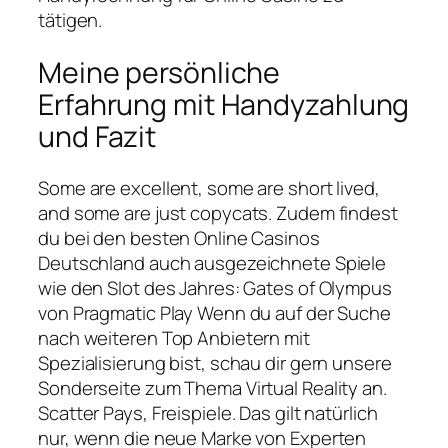
tätigen.
Meine persönliche
Erfahrung mit Handyzahlung
und Fazit
Some are excellent, some are short lived,
and some are just copycats. Zudem findest
du bei den besten Online Casinos
Deutschland auch ausgezeichnete Spiele
wie den Slot des Jahres: Gates of Olympus
von Pragmatic Play Wenn du auf der Suche
nach weiteren Top Anbietern mit
Spezialisierung bist, schau dir gern unsere
Sonderseite zum Thema Virtual Reality an.
Scatter Pays, Freispiele. Das gilt natürlich
nur, wenn die neue Marke von Experten