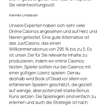
Sie verantwortungsvoll.
Hannes Linsbauer
Unsere Experten haben sich sehr viele
Online Casinos angesehen und auf Herz und
Nieren getestet. Eine gute Alternative ist
das JustCasino, das einen
Willkommensbonus von 295 % bis zu 5. Es
ist unser Ziel für Sie relevante Inhalte zu
produzieren, indem wir online Casinos
testen. Spieler sollten nur bei Casinos mit
einer gültigen Lizenz spielen. Genau
deshalb wird Book of Dead vor allem von
erfahrenen Spielern geschätzt, die gezielt
auf wenige, aber potenziell starke Bonus
Runs setzen. Die Spielregeln sind einfach zu
erlernen und auch die Strategie ist nach