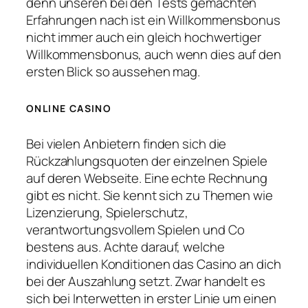
denn unseren bei den Tests gemachten
Erfahrungen nach ist ein Willkommensbonus
nicht immer auch ein gleich hochwertiger
Willkommensbonus, auch wenn dies auf den
ersten Blick so aussehen mag.
ONLINE CASINO
Bei vielen Anbietern finden sich die
Rückzahlungsquoten der einzelnen Spiele
auf deren Webseite. Eine echte Rechnung
gibt es nicht. Sie kennt sich zu Themen wie
Lizenzierung, Spielerschutz,
verantwortungsvollem Spielen und Co
bestens aus. Achte darauf, welche
individuellen Konditionen das Casino an dich
bei der Auszahlung setzt. Zwar handelt es
sich bei Interwetten in erster Linie um einen