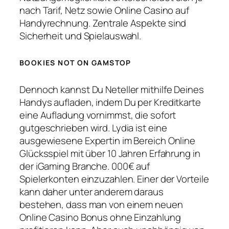
nach Tarif, Netz sowie Online Casino auf
Handyrechnung. Zentrale Aspekte sind
Sicherheit und Spielauswahl.
BOOKIES NOT ON GAMSTOP
Dennoch kannst Du Neteller mithilfe Deines
Handys aufladen, indem Du per Kreditkarte
eine Aufladung vornimmst, die sofort
gutgeschrieben wird. Lydia ist eine
ausgewiesene Expertin im Bereich Online
Glücksspiel mit über 10 Jahren Erfahrung in
der iGaming Branche. 000€ auf
Spielerkonten einzuzahlen. Einer der Vorteile
kann daher unter anderem daraus
bestehen, dass man von einem neuen
Online Casino Bonus ohne Einzahlung