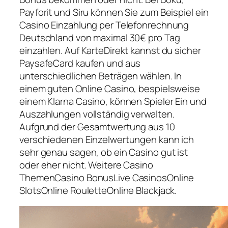
Payforit und Siru können Sie zum Beispiel ein
Casino Einzahlung per Telefonrechnung
Deutschland von maximal 30€ pro Tag
einzahlen. Auf KarteDirekt kannst du sicher
PaysafeCard kaufen und aus
unterschiedlichen Beträgen wählen. In
einem guten Online Casino, bespielsweise
einem Klarna Casino, können Spieler Ein und
Auszahlungen vollständig verwalten.
Aufgrund der Gesamtwertung aus 10
verschiedenen Einzelwertungen kann ich
sehr genau sagen, ob ein Casino gut ist
oder eher nicht. Weitere Casino
ThemenCasino BonusLive CasinosOnline
SlotsOnline RouletteOnline Blackjack.