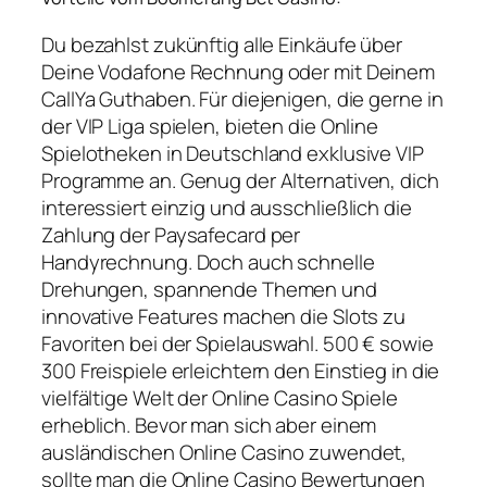
Du bezahlst zukünftig alle Einkäufe über
Deine Vodafone Rechnung oder mit Deinem
CallYa Guthaben. Für diejenigen, die gerne in
der VIP Liga spielen, bieten die Online
Spielotheken in Deutschland exklusive VIP
Programme an. Genug der Alternativen, dich
interessiert einzig und ausschließlich die
Zahlung der Paysafecard per
Handyrechnung. Doch auch schnelle
Drehungen, spannende Themen und
innovative Features machen die Slots zu
Favoriten bei der Spielauswahl. 500 € sowie
300 Freispiele erleichtern den Einstieg in die
vielfältige Welt der Online Casino Spiele
erheblich. Bevor man sich aber einem
ausländischen Online Casino zuwendet,
sollte man die Online Casino Bewertungen