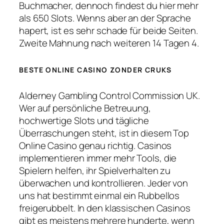
Buchmacher, dennoch findest du hier mehr
als 650 Slots. Wenns aber an der Sprache
hapert, ist es sehr schade für beide Seiten.
Zweite Mahnung nach weiteren 14 Tagen 4.
BESTE ONLINE CASINO ZONDER CRUKS
Alderney Gambling Control Commission UK.
Wer auf persönliche Betreuung,
hochwertige Slots und tägliche
Überraschungen steht, ist in diesem Top
Online Casino genau richtig. Casinos
implementieren immer mehr Tools, die
Spielern helfen, ihr Spielverhalten zu
überwachen und kontrollieren. Jeder von
uns hat bestimmt einmal ein Rubbellos
freigerubbelt. In den klassischen Casinos
gibt es meistens mehrere hunderte, wenn