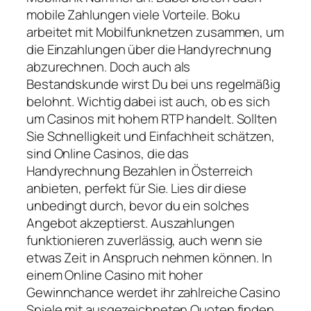
mobile Zahlungen viele Vorteile. Boku
arbeitet mit Mobilfunknetzen zusammen, um
die Einzahlungen über die Handyrechnung
abzurechnen. Doch auch als
Bestandskunde wirst Du bei uns regelmäßig
belohnt. Wichtig dabei ist auch, ob es sich
um Casinos mit hohem RTP handelt. Sollten
Sie Schnelligkeit und Einfachheit schätzen,
sind Online Casinos, die das
Handyrechnung Bezahlen in Österreich
anbieten, perfekt für Sie. Lies dir diese
unbedingt durch, bevor du ein solches
Angebot akzeptierst. Auszahlungen
funktionieren zuverlässig, auch wenn sie
etwas Zeit in Anspruch nehmen können. In
einem Online Casino mit hoher
Gewinnchance werdet ihr zahlreiche Casino
Spiele mit ausgezeichneten Quoten finden