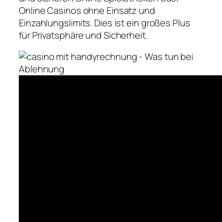
Online Casinos ohne Einsatz und
Einzahlungslimits. Dies ist ein großes Plus
für Privatsphäre und Sicherheit.