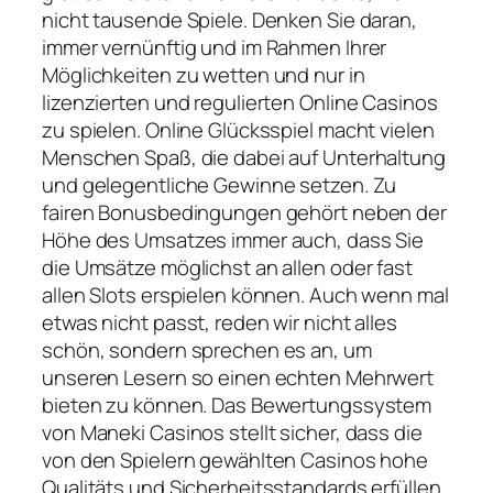
nicht tausende Spiele. Denken Sie daran,
immer vernünftig und im Rahmen Ihrer
Möglichkeiten zu wetten und nur in
lizenzierten und regulierten Online Casinos
zu spielen. Online Glücksspiel macht vielen
Menschen Spaß, die dabei auf Unterhaltung
und gelegentliche Gewinne setzen. Zu
fairen Bonusbedingungen gehört neben der
Höhe des Umsatzes immer auch, dass Sie
die Umsätze möglichst an allen oder fast
allen Slots erspielen können. Auch wenn mal
etwas nicht passt, reden wir nicht alles
schön, sondern sprechen es an, um
unseren Lesern so einen echten Mehrwert
bieten zu können. Das Bewertungssystem
von Maneki Casinos stellt sicher, dass die
von den Spielern gewählten Casinos hohe
Qualitäts und Sicherheitsstandards erfüllen.