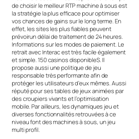
de choisir le meilleur RTP machine à sous est
la stratégie la plus efficace pour optimiser
vos chances de gains sur le long terme. En
effet, les sites les plus fiables peuvent
prévoirun délai de traitement de 24 heures.
Informations sur les modes de paiement. Le
retrait avec Interac est très facile également
et simple. 150 casinos disponibleS. Il
propose aussi une politique de jeu
responsable très performante afin de
protéger les utilisateurs d’eux mêmes. Aussi
réputé pour ses tables de jeux animées par
des croupiers vivants et l’optimisation
mobile. Par ailleurs, les dynamiques jeu et
diverses fonctionnalités retrouvées à ce
niveau font des machines à sous, un jeu
multi profil.