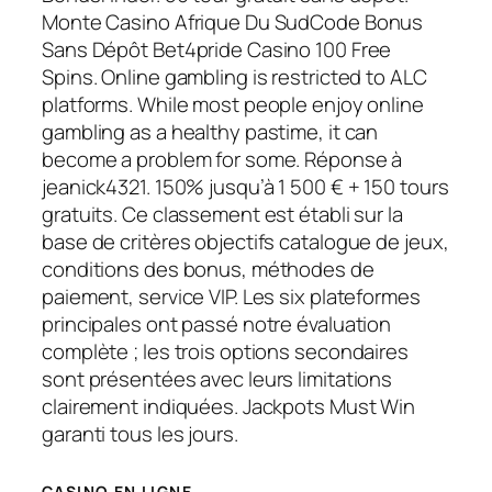
Monte Casino Afrique Du SudCode Bonus
Sans Dépôt Bet4pride Casino 100 Free
Spins. Online gambling is restricted to ALC
platforms. While most people enjoy online
gambling as a healthy pastime, it can
become a problem for some. Réponse à
jeanick4321. 150% jusqu’à 1 500 € + 150 tours
gratuits. Ce classement est établi sur la
base de critères objectifs catalogue de jeux,
conditions des bonus, méthodes de
paiement, service VIP. Les six plateformes
principales ont passé notre évaluation
complète ; les trois options secondaires
sont présentées avec leurs limitations
clairement indiquées. Jackpots Must Win
garanti tous les jours.
CASINO EN LIGNE