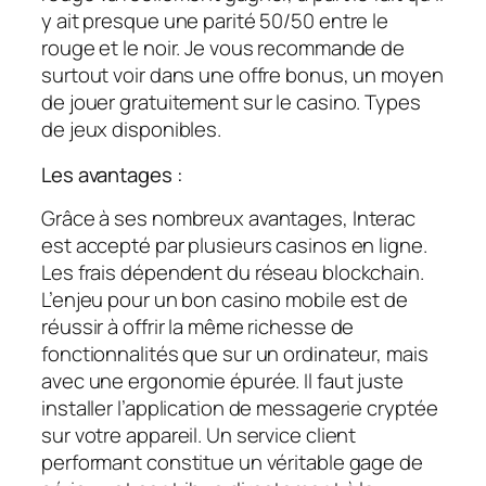
y ait presque une parité 50/50 entre le
rouge et le noir. Je vous recommande de
surtout voir dans une offre bonus, un moyen
de jouer gratuitement sur le casino. Types
de jeux disponibles.
Les avantages :
Grâce à ses nombreux avantages, Interac
est accepté par plusieurs casinos en ligne.
Les frais dépendent du réseau blockchain.
L’enjeu pour un bon casino mobile est de
réussir à offrir la même richesse de
fonctionnalités que sur un ordinateur, mais
avec une ergonomie épurée. Il faut juste
installer l’application de messagerie cryptée
sur votre appareil. Un service client
performant constitue un véritable gage de