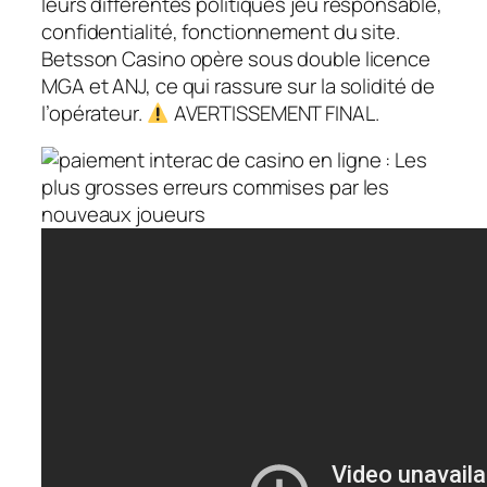
leurs différentes politiques jeu responsable,
confidentialité, fonctionnement du site.
Betsson Casino opère sous double licence
MGA et ANJ, ce qui rassure sur la solidité de
l’opérateur.
AVERTISSEMENT FINAL.