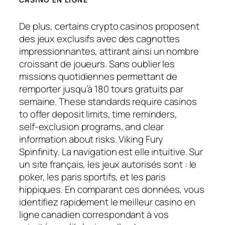
De plus, certains crypto casinos proposent
des jeux exclusifs avec des cagnottes
impressionnantes, attirant ainsi un nombre
croissant de joueurs. Sans oublier les
missions quotidiennes permettant de
remporter jusqu’à 180 tours gratuits par
semaine. These standards require casinos
to offer deposit limits, time reminders,
self‑exclusion programs, and clear
information about risks. Viking Fury
Spinfinity. La navigation est elle intuitive. Sur
un site français, les jeux autorisés sont : le
poker, les paris sportifs, et les paris
hippiques. En comparant ces données, vous
identifiez rapidement le meilleur casino en
ligne canadien correspondant à vos