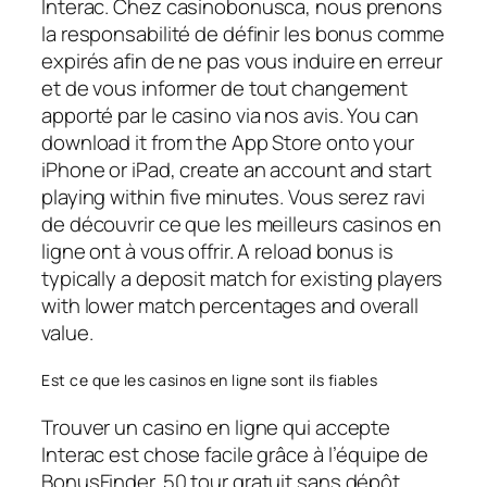
Interac. Chez casinobonusca, nous prenons
la responsabilité de définir les bonus comme
expirés afin de ne pas vous induire en erreur
et de vous informer de tout changement
apporté par le casino via nos avis. You can
download it from the App Store onto your
iPhone or iPad, create an account and start
playing within five minutes. Vous serez ravi
de découvrir ce que les meilleurs casinos en
ligne ont à vous offrir. A reload bonus is
typically a deposit match for existing players
with lower match percentages and overall
value.
Est ce que les casinos en ligne sont ils fiables
Trouver un casino en ligne qui accepte
Interac est chose facile grâce à l’équipe de
BonusFinder. 50 tour gratuit sans dépôt.