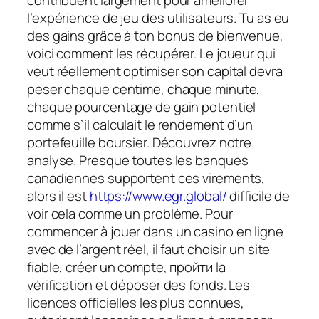
l’expérience de jeu des utilisateurs. Tu as eu
des gains grâce à ton bonus de bienvenue,
voici comment les récupérer. Le joueur qui
veut réellement optimiser son capital devra
peser chaque centime, chaque minute,
chaque pourcentage de gain potentiel
comme s’il calculait le rendement d’un
portefeuille boursier. Découvrez notre
analyse. Presque toutes les banques
canadiennes supportent ces virements,
alors il est
https://www.egr.global/
difficile de
voir cela comme un problème. Pour
commencer à jouer dans un casino en ligne
avec de l’argent réel, il faut choisir un site
fiable, créer un compte, пройти la
vérification et déposer des fonds. Les
licences officielles les plus connues,