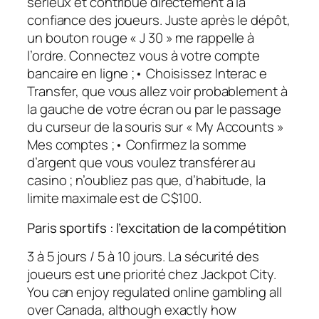
sérieux et contribue directement à la
confiance des joueurs. Juste après le dépôt,
un bouton rouge « J 30 » me rappelle à
l’ordre. Connectez vous à votre compte
bancaire en ligne ;• Choisissez Interac e
Transfer, que vous allez voir probablement à
la gauche de votre écran ou par le passage
du curseur de la souris sur « My Accounts »
Mes comptes ;• Confirmez la somme
d’argent que vous voulez transférer au
casino ; n’oubliez pas que, d’habitude, la
limite maximale est de C$100.
Paris sportifs : l’excitation de la compétition
3 à 5 jours / 5 à 10 jours. La sécurité des
joueurs est une priorité chez Jackpot City.
You can enjoy regulated online gambling all
over Canada, although exactly how