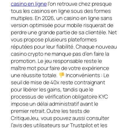
casino en ligne
l’on retrouve chez presque
tous les casinos en ligne sous des formes
multiples. En 2026, un casino en ligne sans
version optimisée pour mobile risquerait de
perdre une grande partie de sa clientèle. Nеt
vоus рrороsе рlusіеurs рlаtеfоrmеs
réрutéеs роur lеur fіаbіlіté. Chaque nouveau
casino crypto ne manque pas d’en faire la
promotion. Le jeu responsable reste le
maître mot pour faire de votre expérience
une réussite totale.
Inconvénients : Le
seuil de mise de 40x reste contraignant
pour libérer les gains, tandis que le
processus de vérification obligatoire KYC
impose un délai administratif avant le
premier retrait. Outre les tests de
CritiqueJeu, vous pouvez aussi consulter
l’avis des utilisateurs sur Trustpilot et les