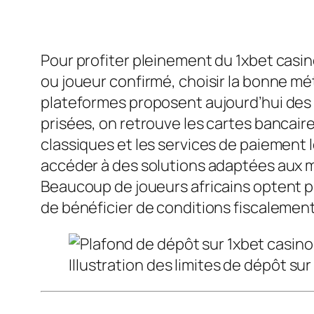
Pour profiter pleinement du 1xbet casi
ou joueur confirmé, choisir la bonne m
plateformes proposent aujourd’hui des o
prisées, on retrouve les cartes bancair
classiques et les services de paiement
accéder à des solutions adaptées aux mar
Beaucoup de joueurs africains optent p
de bénéficier de conditions fiscalemen
Illustration des limites de dépôt su