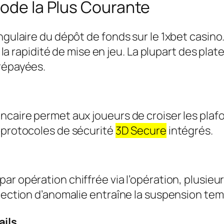
hode la Plus Courante
ngulaire du dépôt de fonds sur le 1xbet casino.
et la rapidité de mise en jeu. La plupart des pl
prépayées.
ncaire permet aux joueurs de croiser les plaf
x protocoles de sécurité
3D Secure
intégrés.
par opération chiffrée via l’opération, plusie
étection d’anomalie entraîne la suspension te
ails