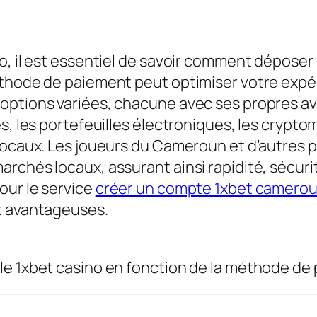
no, il est essentiel de savoir comment dépose
éthode de paiement peut optimiser votre exp
ptions variées, chacune avec ses propres ava
es, les portefeuilles électroniques, les crypt
 locaux. Les joueurs du Cameroun et d’autres 
chés locaux, assurant ainsi rapidité, sécurité
our le service
créer un compte 1xbet camero
t avantageuses.
r le 1xbet casino en fonction de la méthode de