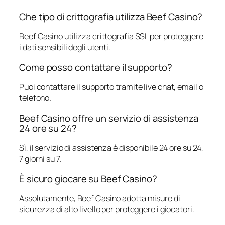
Che tipo di crittografia utilizza Beef Casino?
Beef Casino utilizza crittografia SSL per proteggere
i dati sensibili degli utenti.
Come posso contattare il supporto?
Puoi contattare il supporto tramite live chat, email o
telefono.
Beef Casino offre un servizio di assistenza
24 ore su 24?
Sì, il servizio di assistenza è disponibile 24 ore su 24,
7 giorni su 7.
È sicuro giocare su Beef Casino?
Assolutamente, Beef Casino adotta misure di
sicurezza di alto livello per proteggere i giocatori.