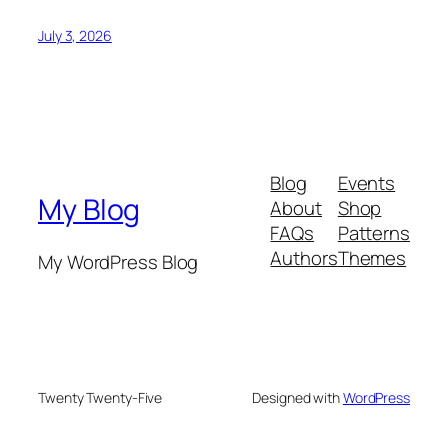
July 3, 2026
Blog
Events
My Blog
About
Shop
FAQs
Patterns
Authors
Themes
My WordPress Blog
Twenty Twenty-Five
Designed with
WordPress