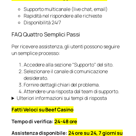
Supporto multicanale (live chat, email)
Rapidità nel rispondere alle richieste
Disponibilità 24/7
FAQ Quattro Semplici Passi
Per ricevere assistenza, gli utenti possono seguire
un semplice processo:
Accedere alla sezione “Supporto” del sito.
Selezionare il canale di comunicazione
desiderato.
Fornire dettagli chiari del problema.
Attendere una risposta dal team di supporto.
Ulteriori informazioni sui tempi di risposta
Fatti Veloci su Beef Casino
Tempo di verifica:
24-48 ore
Assistenza disponibile:
24 ore su 24, 7 giorni su