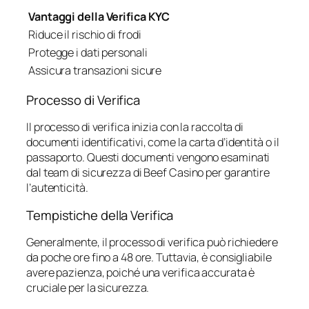
Vantaggi della Verifica KYC
Riduce il rischio di frodi
Protegge i dati personali
Assicura transazioni sicure
Processo di Verifica
Il processo di verifica inizia con la raccolta di
documenti identificativi, come la carta d’identità o il
passaporto. Questi documenti vengono esaminati
dal team di sicurezza di Beef Casino per garantire
l’autenticità.
Tempistiche della Verifica
Generalmente, il processo di verifica può richiedere
da poche ore fino a 48 ore. Tuttavia, è consigliabile
avere pazienza, poiché una verifica accurata è
cruciale per la sicurezza.