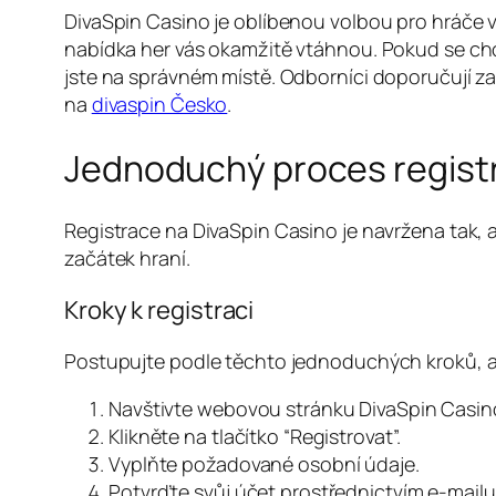
DivaSpin Casino je oblíbenou volbou pro hráče v Č
nabídka her vás okamžitě vtáhnou. Pokud se chce
jste na správném místě. Odborníci doporučují zač
na
divaspin Česko
.
Jednoduchý proces regist
Registrace na DivaSpin Casino je navržena tak,
začátek hraní.
Kroky k registraci
Postupujte podle těchto jednoduchých kroků, ab
Navštivte webovou stránku DivaSpin Casin
Klikněte na tlačítko “Registrovat”.
Vyplňte požadované osobní údaje.
Potvrďte svůj účet prostřednictvím e-mailu