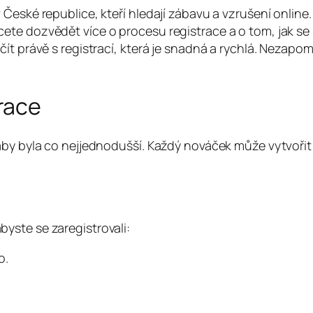
eské republice, kteří hledají zábavu a vzrušení online. 
te dozvědět více o procesu registrace a o tom, jak se s
ít právě s registrací, která je snadná a rychlá. Nezapo
race
 aby byla co nejjednodušší. Každý nováček může vytvoř
yste se zaregistrovali:
o.
.