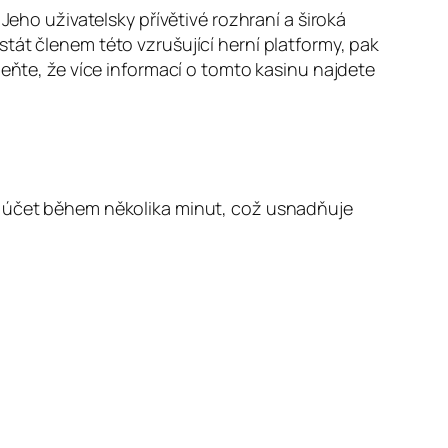
Jeho uživatelsky přívětivé rozhraní a široká
tát členem této vzrušující herní platformy, pak
meňte, že více informací o tomto kasinu najdete
it účet během několika minut, což usnadňuje