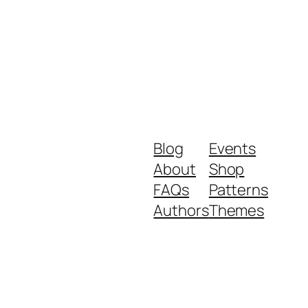
Blog
Events
About
Shop
FAQs
Patterns
Authors
Themes