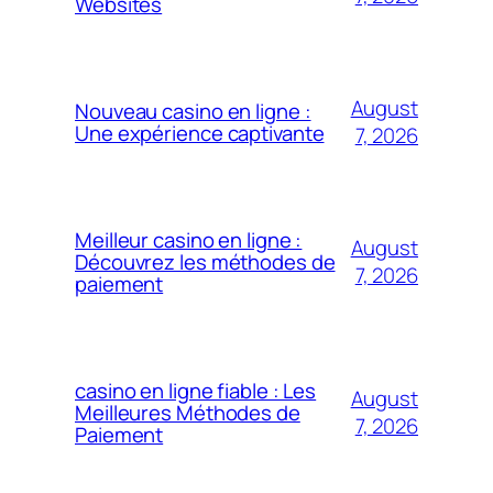
Websites
August
Nouveau casino en ligne :
Une expérience captivante
7, 2026
Meilleur casino en ligne :
August
Découvrez les méthodes de
7, 2026
paiement
casino en ligne fiable : Les
August
Meilleures Méthodes de
7, 2026
Paiement