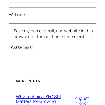
Website
Save my name, email, and website in this
browser for the next time I comment.
MORE POSTS
Why Technical SEO Still
August
Matters for Growing
7, 2026