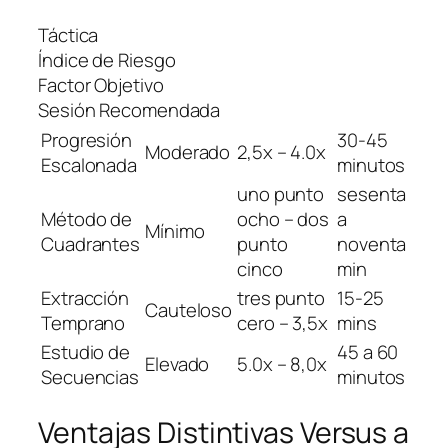
Táctica
Índice de Riesgo
Factor Objetivo
Sesión Recomendada
Progresión
30-45
Moderado
2,5x – 4.0x
Escalonada
minutos
uno punto
sesenta
Método de
ocho – dos
a
Mínimo
Cuadrantes
punto
noventa
cinco
min
Extracción
tres punto
15-25
Cauteloso
Temprano
cero – 3,5x
mins
Estudio de
45 a 60
Elevado
5.0x – 8,0x
Secuencias
minutos
Ventajas Distintivas Versus a