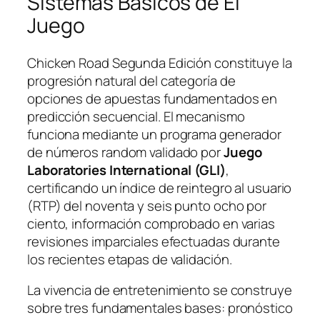
Sistemas Básicos de El
Juego
Chicken Road Segunda Edición constituye la
progresión natural del categoría de
opciones de apuestas fundamentados en
predicción secuencial. El mecanismo
funciona mediante un programa generador
de números random validado por
Juego
Laboratories International (GLI)
,
certificando un índice de reintegro al usuario
(RTP) del noventa y seis punto ocho por
ciento, información comprobado en varias
revisiones imparciales efectuadas durante
los recientes etapas de validación.
La vivencia de entretenimiento se construye
sobre tres fundamentales bases: pronóstico