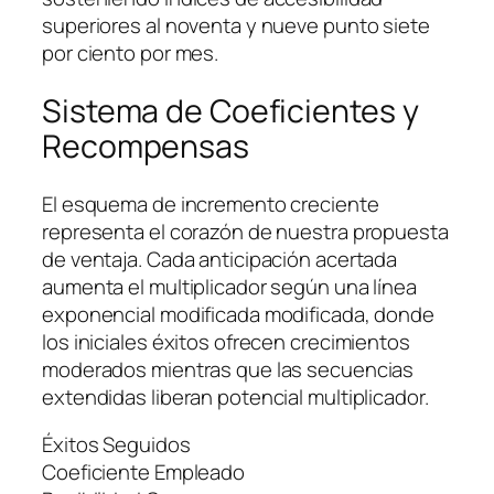
superiores al noventa y nueve punto siete
por ciento por mes.
Sistema de Coeficientes y
Recompensas
El esquema de incremento creciente
representa el corazón de nuestra propuesta
de ventaja. Cada anticipación acertada
aumenta el multiplicador según una línea
exponencial modificada modificada, donde
los iniciales éxitos ofrecen crecimientos
moderados mientras que las secuencias
extendidas liberan potencial multiplicador.
Éxitos Seguidos
Coeficiente Empleado