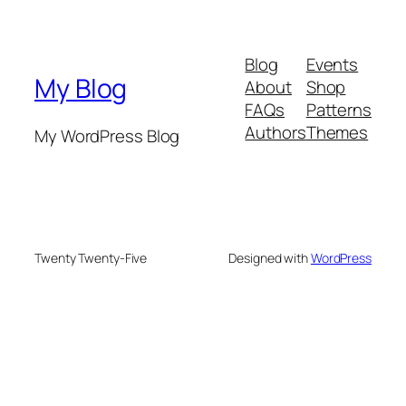
Blog
Events
My Blog
About
Shop
FAQs
Patterns
Authors
Themes
My WordPress Blog
Twenty Twenty-Five
Designed with
WordPress