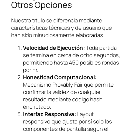
Otros Opciones
Nuestro título se diferencia mediante
características técnicas y de usuario que
han sido minuciosamente elaboradas:
Velocidad de Ejecución:
Toda partida
se termina en cerca de ocho segundos,
permitiendo hasta 450 posibles rondas
por hr.
Honestidad Computacional:
Mecanismo Provably Fair que permite
confirmar la validez de cualquier
resultado mediante código hash
encriptado.
Interfaz Responsiva:
Layout
responsivo que ajusta por sí solo los
componentes de pantalla según el