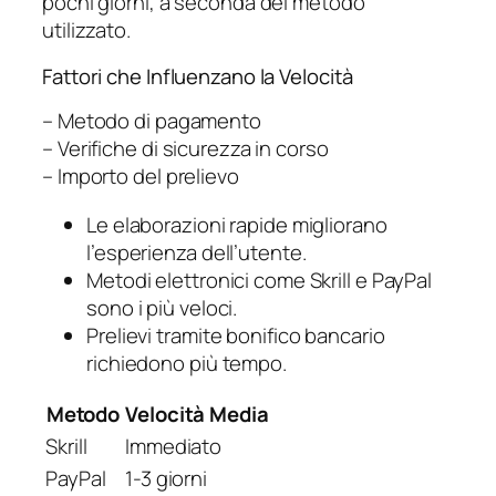
pochi giorni, a seconda del metodo
utilizzato.
Fattori che Influenzano la Velocità
– Metodo di pagamento
– Verifiche di sicurezza in corso
– Importo del prelievo
Le elaborazioni rapide migliorano
l’esperienza dell’utente.
Metodi elettronici come Skrill e PayPal
sono i più veloci.
Prelievi tramite bonifico bancario
richiedono più tempo.
Metodo
Velocità Media
Skrill
Immediato
PayPal
1-3 giorni