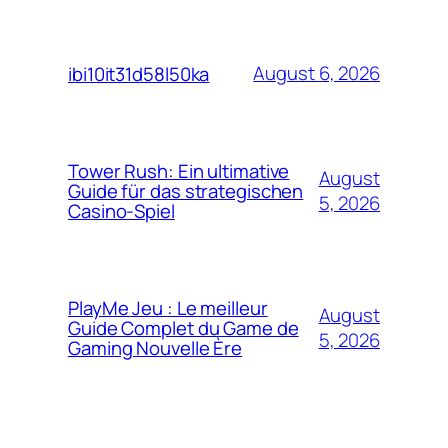
August 6, 2026
ibi10it31d58l50ka
Tower Rush: Ein ultimative
August
Guide für das strategischen
5, 2026
Casino-Spiel
PlayMe Jeu : Le meilleur
August
Guide Complet du Game de
5, 2026
Gaming Nouvelle Ère