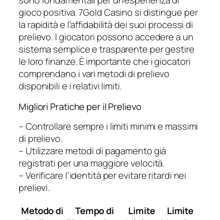
sono fondamentali per un’esperienza di
gioco positiva. 7Gold Casino si distingue per
la rapidità e l’affidabilità dei suoi processi di
prelievo. I giocatori possono accedere a un
sistema semplice e trasparente per gestire
le loro finanze. È importante che i giocatori
comprendano i vari metodi di prelievo
disponibili e i relativi limiti.
Migliori Pratiche per il Prelievo
– Controllare sempre i limiti minimi e massimi
di prelievo.
– Utilizzare metodi di pagamento già
registrati per una maggiore velocità.
– Verificare l’identità per evitare ritardi nei
prelievi.
Metodo di
Tempo di
Limite
Limite