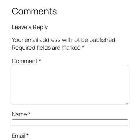
Comments
Leave a Reply
Your email address will not be published.
Required fields are marked
*
Comment
*
Name
*
Email
*