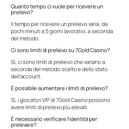
Quanto tempo ci vuole per ricevere un
prelievo?
Il tempo per ricevere un prelievo varia, da
pochi minuti a 5 giorni lavorativi, a seconda
del metodo.
Ci sono limiti di prelievo su 7Gold Casino?
Sì, ci sono limiti di prelievo che variano a
seconda del metodo scelto e dello stato
dell’account.
È possibile aumentare i limiti di prelievo?
Sì, i giocatori VIP di 7Gold Casino possono
avere limiti di prelievo più elevati.
È necessario verificare l’identità per
prelevare?