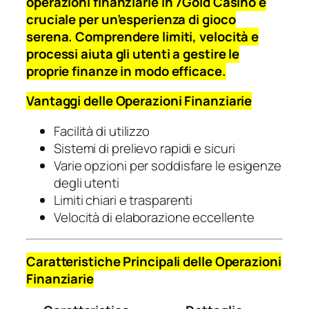
operazioni finanziarie in 7Gold Casino è
cruciale per un’esperienza di gioco
serena. Comprendere limiti, velocità e
processi aiuta gli utenti a gestire le
proprie finanze in modo efficace.
Vantaggi delle Operazioni Finanziarie
Facilità di utilizzo
Sistemi di prelievo rapidi e sicuri
Varie opzioni per soddisfare le esigenze
degli utenti
Limiti chiari e trasparenti
Velocità di elaborazione eccellente
Caratteristiche Principali delle Operazioni
Finanziarie