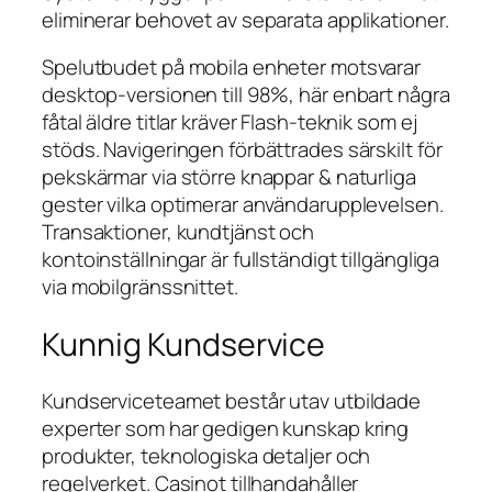
eliminerar behovet av separata applikationer.
Spelutbudet på mobila enheter motsvarar
desktop-versionen till 98%, här enbart några
fåtal äldre titlar kräver Flash-teknik som ej
stöds. Navigeringen förbättrades särskilt för
pekskärmar via större knappar & naturliga
gester vilka optimerar användarupplevelsen.
Transaktioner, kundtjänst och
kontoinställningar är fullständigt tillgängliga
via mobilgränssnittet.
Kunnig Kundservice
Kundserviceteamet består utav utbildade
experter som har gedigen kunskap kring
produkter, teknologiska detaljer och
regelverket. Casinot tillhandahåller