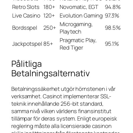
Retro Slots
180+
Novomatic, EGT
94.8%
Live Casino
120+
Evolution Gaming
97.3%
Microgaming,
Bordsspel
250+
98.5%
Playtech
Pragmatic Play,
Jackpotspel
85+
95.1%
Red Tiger
Pålitliga
Betalningsalternativ
Betalningssäkerhet utgör hörnstenen i vår
verksamhet. Casinot implementerar SSL-
teknik innehållande 256-bit standard,
samma nivå vilken världens finansinstitut
tillämpar för deras system. Enligt europeisk
reglering måste alla licensierade casinon