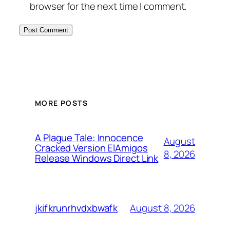
browser for the next time I comment.
MORE POSTS
A Plague Tale: Innocence
August
Cracked Version ElAmigos
8, 2026
Release Windows Direct Link
August 8, 2026
jkifkrunrhvdxbwafk