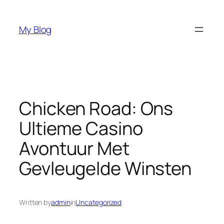
Skip
to
My Blog
content
Chicken Road: Ons
Ultieme Casino
Avontuur Met
Gevleugelde Winsten
Written by
admin
in
Uncategorized