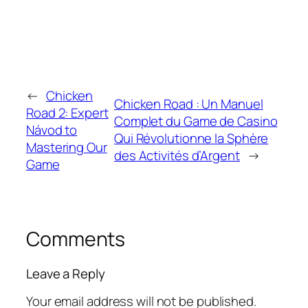
←
Chicken
Chicken Road : Un Manuel
Road 2: Expert
Complet du Game de Casino
Návod to
Qui Révolutionne la Sphère
Mastering Our
des Activités d’Argent
→
Game
Comments
Leave a Reply
Your email address will not be published.