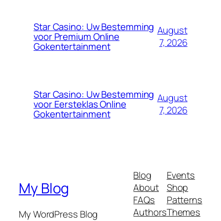
Star Casino: Uw Bestemming
August
voor Premium Online
7, 2026
Gokentertainment
Star Casino: Uw Bestemming
August
voor Eersteklas Online
7, 2026
Gokentertainment
Blog
Events
My Blog
About
Shop
FAQs
Patterns
Authors
Themes
My WordPress Blog