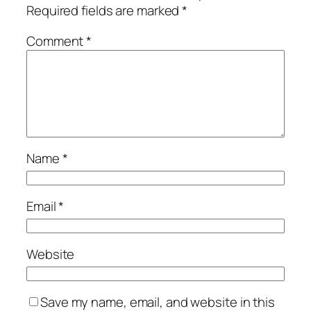
Required fields are marked
*
Comment
*
Name
*
Email
*
Website
Save my name, email, and website in this